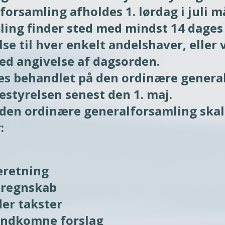
orsamling afholdes 1. lørdag i juli m
ling finder sted med mindst 14 dages 
se til hver enkelt andelshaver, eller 
ed angivelse af dagsorden.

es behandlet på den ordinære general
estyrelsen senest den 1. maj.

den ordinære generalforsamling skal
: