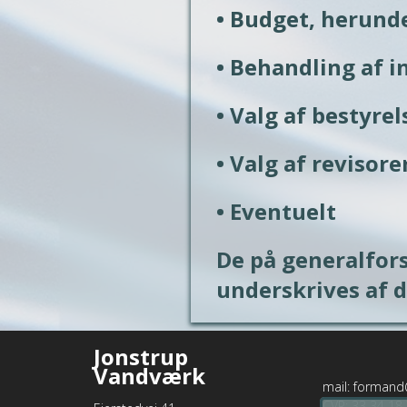
• Budget, herund
• Behandling af 
• Valg af bestyr
• Valg af revisore
• Eventuelt
De på generalfors
underskrives af 
Jonstrup 
Vandværk
mail: formand
CVR: 33 34 18