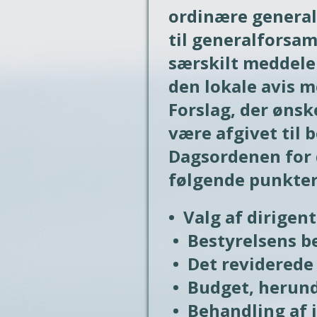
ordinære generalf
til generalforsam
særskilt meddelel
den lokale avis m
Forslag, der ønsk
være afgivet til b
Dagsordenen for 
følgende punkter
•  Valg af dirigent

 •  Bestyrelsens beretning

 •  Det reviderede regnskab

 •  Budget, herunder takster

 •  Behandling af indkomne forslag 
