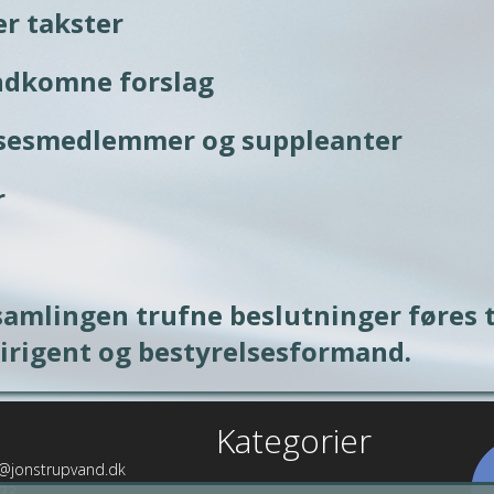
er takster
indkomne forslag
elsesmedlemmer og suppleanter
r
amlingen trufne beslutninger føres ti
dirigent og bestyrelsesformand.
Kategorier
@jonstrupvand.dk
 73