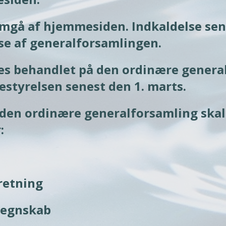
emgå af hjemmesiden. Indkaldelse sen
se af generalforsamlingen.
es behandlet på den ordinære general
bestyrelsen senest den 1. marts.
den ordinære generalforsamling skal
:
retning
 regnskab