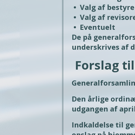
 •  Valg af bestyrelsesmedlemmer og suppleanter

 •  Valg af revisorer

 •  Eventuelt

De på generalfors
underskrives af 
Forslag ti
Generalforsamlin
Den årlige ordinæ
udgangen af april
Indkaldelse til g
opslag på hjemme