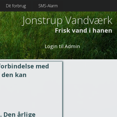
Dit forbrug
SMS-Alarm
Jonstrup Vandværk
Frisk vand i hanen
Login til Admin
forbindelse med 
 den kan 
Den årlige 