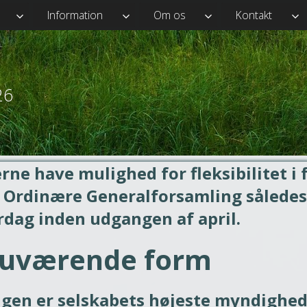
Information
Om os
Kontakt
26
erne have mulighed for fleksibilitet i 
n Ordinære Generalforsamling således
rdag inden udgangen af april.
 nuværende form
gen er selskabets højeste myndighed. 