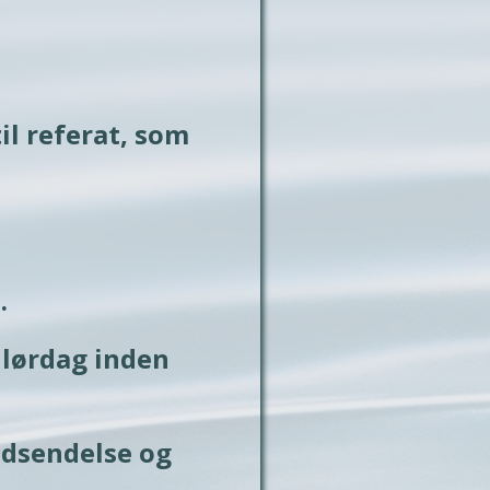
l referat, som 
. 
lørdag inden 
udsendelse og 