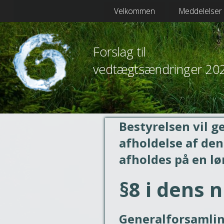
Velkommen
Meddelelser
Forslag til
vedtægtsændringer 20
Bestyrelsen vil g
afholdelse af de
afholdes på en lø
§8 i dens
Generalforsamlin