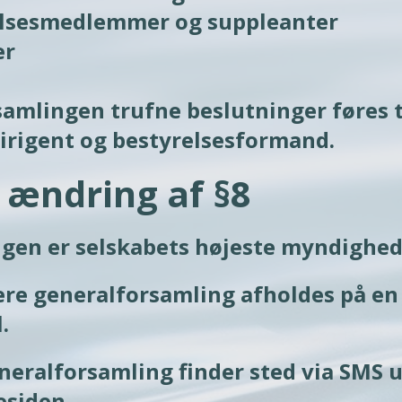
amlingen trufne beslutninger føres ti
dirigent og bestyrelsesformand.
l ændring af §8
gen er selskabets højeste myndighed
re generalforsamling afholdes på en 
. 
eneralforsamling finder sted via SMS 
siden. 