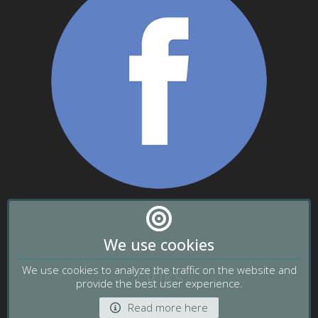
We use cookies
Følg os på facebook
Links
We use cookies to analyze the traffic on the website and
provide the best user experience.
Read more here
Mitdrikkevand.dk