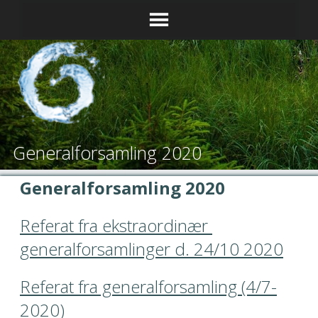
Generalforsamling 2020
Generalforsamling 2020
Jonstrup Vandværk
Referat fra ekstraordinær 
Frisk vand i hanen
generalforsamlinger d. 24/10 2020
Login til Admin
Referat fra generalforsamling (4/7-
2020)